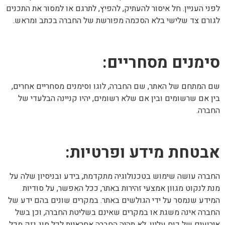
לפני העניין. חל איסור להעתיק, להפיץ, לתרגם או למסור את התכנים
לגורם צד שלישי בלא הסכמה מפורשת של החברה בכתב ומראש.
סימנים מסחריים:
שם המתחם של האתר, שם החברה, לוגו וסימנים מסחריים אחרים,
בין אם שרשומים ובין אם שלא רשומים, יהיו קניינה הבלעדי של
החברה.
אבטחת מידע ופרטיות:
החברה עושה שימוש בטכנולוגיה מתקדמת, בידע ובניסיון שלה על
מנת לנקוט מגוון אמצעי זהירות באתר, ככל האפשר, על סודיות
המידע שנמסר על ידי הגולשים באתר. במקרים שונים בהם ידע של
החברה אינה משגת או במקרים שאינם בשליטת החברה, וכן בשל
אירועים של כוח עליון, לא תהיה החברה אחראיות לכל סוג נזק מכל