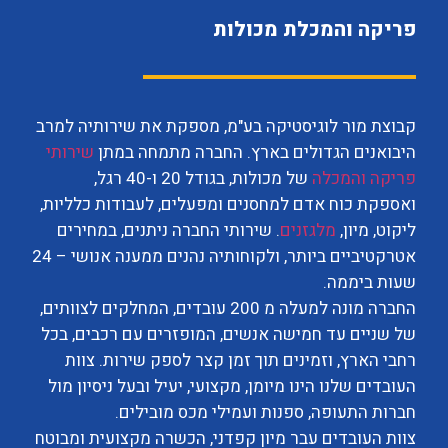
פריקה והמכלת מכולות
קבוצת מור לוגיסטיקה בע"מ, מספקת את שירותיה למרב
היבואנים הגדולים בארץ. החברה מתמחה במתן
שירותי
פריקה והמכלה
של מכולות, בגודל 20 ו-40 רגל,
ואספקת כוח אדם למחסנים ומפעלים, לעבודות כלליות,
ליקוט, מיון,
מלגזנים
. שירותי החברה ניתנים, במחירים
אטרקטיביים ביותר, ולקוחותיה נהנים ממענה אנושי – 24
שעות ביממה.
החברה מונה למעלה מ 200 עובדים, המחלקים לצוותים,
של שניים עד חמישה אנשים, המופזרים עם רכבים, בכל
רחבי הארץ, וזמינים תוך זמן קצר לספק שירות. צוות
העובדים שלנו הינו מיומן, מקצועי, יעיל ובעל ניסיון מול
חברות התעופה, ספנות ועמילי מכס מובילים.
צוות העובדים עבר מיון קפדני, הכשרה מקצועית ומבוטח